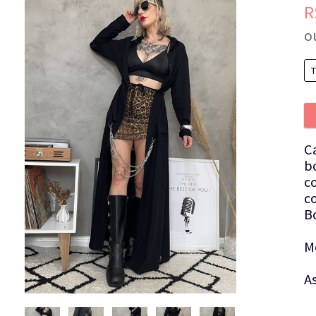
R
o
C
b
c
c
B
M
A