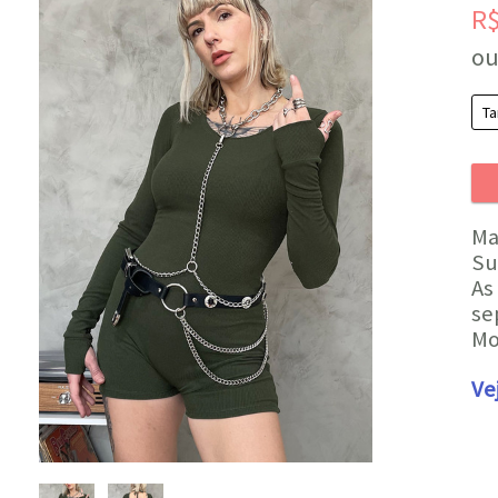
R
ou
Ma
Su
As
se
Mo
Ve