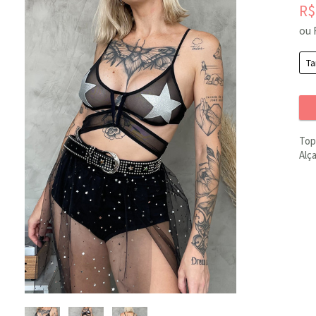
R
ou 
Top
Alç