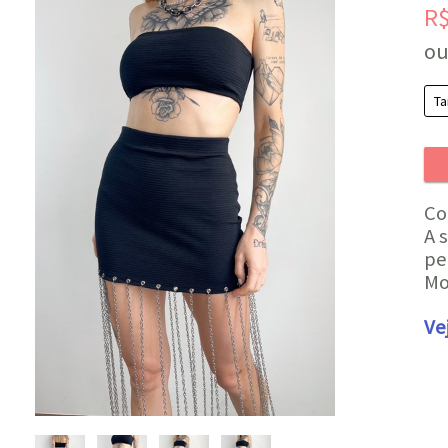
R
ou
Co
A 
pe
Mo
Ve