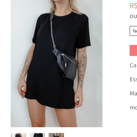
R
ou
Ca
Es
Ma
mo